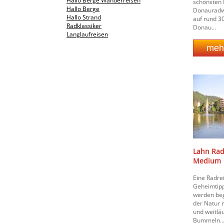
Hallo Berge Wanderreisen
schönsten 
Hallo Berge
Donauradw
Hallo Strand
auf rund 3
Radklassiker
Donau...
Langlaufreisen
Lahn Rad
Medium
Eine Radre
Geheimtipp
werden beg
der Natur 
und weitlä
Bummeln..