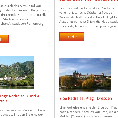
ise durch das Altmühltal von
Eine Fahrradrundreise durch Südburgu
 ob der Tauber nach Regensburg
vereint historische Städte, prächtige
indruckende Natur und kulturelle
Weinlandschaften und kulturelle Highlig
. Starten Sie in der
Ausgangspunkt ist Dijon, die Hauptstadt
lichen Altstadt von Rothenburg
Burgunds, berühmt für ihre prächtigen..
Tage Radreise 3 und 4
Elbe Radreise: Prag - Dresden
otels
Eine Radreise entlang der Elbe von Prag
von Passau nach Wien - Entlang
nach Dresden. Nördlich von Prag, wo di
adwegs. Erleben Sie eine der
Moldau ("Vltava") noch von Smetana