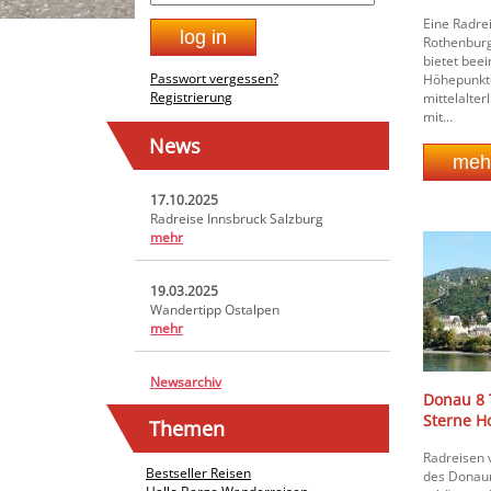
Eine Radre
Rothenburg
bietet bee
Passwort vergessen?
Höhepunkte
Registrierung
mittelalter
mit...
News
17.10.2025
Radreise Innsbruck Salzburg
mehr
19.03.2025
Wandertipp Ostalpen
mehr
Newsarchiv
Donau 8 
Sterne H
Themen
Radreisen 
Bestseller Reisen
des Donaur