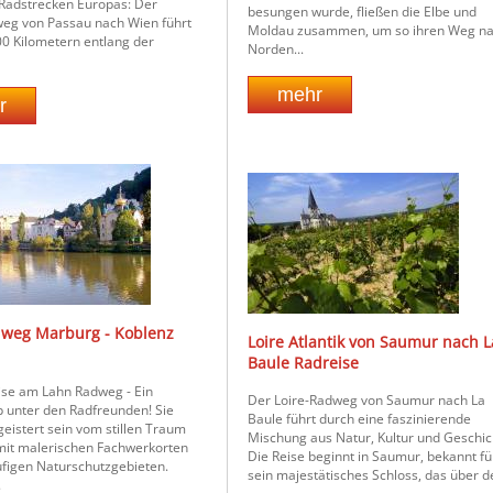
Radstrecken Europas: Der
besungen wurde, fließen die Elbe und
eg von Passau nach Wien führt
Moldau zusammen, um so ihren Weg n
00 Kilometern entlang der
Norden...
weg Marburg - Koblenz
Loire Atlantik von Saumur nach L
Baule Radreise
ise am Lahn Radweg - Ein
Der Loire-Radweg von Saumur nach La
 unter den Radfreunden! Sie
Baule führt durch eine faszinierende
eistert sein vom stillen Traum
Mischung aus Natur, Kultur und Geschic
mit malerischen Fachwerkorten
Die Reise beginnt in Saumur, bekannt fü
ufigen Naturschutzgebieten.
sein majestätisches Schloss, das über de
.