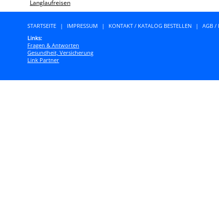
Langlaufreisen
STARTSEITE
|
IMPRESSUM
|
KONTAKT / KATALOG BESTELLEN
|
AGB /
Links:
Fragen & Antworten
Gesundheit, Versicherung
Link Partner