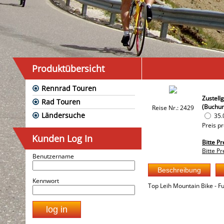
Produktübersicht
Rennrad Touren
Zustell
Rad Touren
(Buchu
Reise Nr.: 2429
Ländersuche
35.
Preis p
Kunden Log In
Bitte P
Bitte P
Benutzername
Kennwort
Top Leih Mountain Bike - Ful