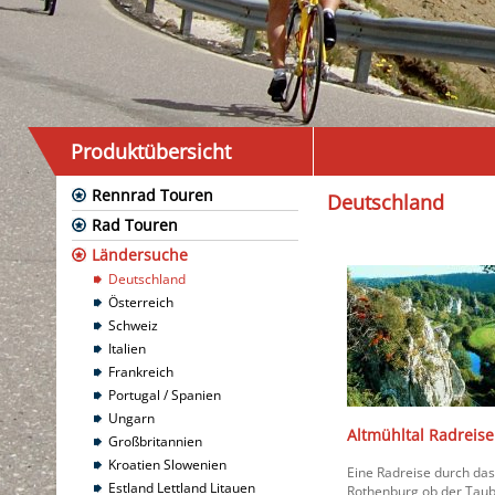
Produktübersicht
Rennrad Touren
Deutschland
Rad Touren
Ländersuche
Deutschland
Österreich
Schweiz
Italien
Frankreich
Portugal / Spanien
Ungarn
Altmühltal Radreise
Großbritannien
Kroatien Slowenien
Eine Radreise durch das
Estland Lettland Litauen
Rothenburg ob der Tau