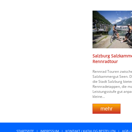
Salzburg Salzkamme
Rennradtour
Rennrad Touren zwisch
Salzkammergut Seen. D
die Stadt Salzburg bie
Rennradetappen, die ma
Leistungsstufe gut anpa
kleine...
STARTSEITE
|
IMPRESSUM
|
KONTAKT / KATALOG BESTELLEN
|
AGB /