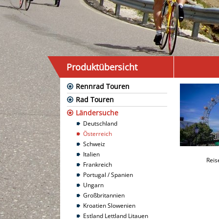
Produktübersicht
Rennrad Touren
Rad Touren
Ländersuche
Deutschland
Österreich
Schweiz
Italien
Reis
Frankreich
Portugal / Spanien
Ungarn
Großbritannien
Kroatien Slowenien
Estland Lettland Litauen