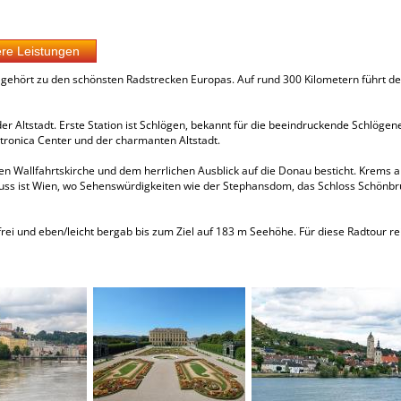
hört zu den schönsten Radstrecken Europas. Auf rund 300 Kilometern führt de
r Altstadt. Erste Station ist Schlögen, bekannt für die beeindruckende Schlögene
ctronica Center und der charmanten Altstadt.
en Wallfahrtskirche und dem herrlichen Ausblick auf die Donau besticht. Krems a
uss ist Wien, wo Sehenswürdigkeiten wie der Stephansdom, das Schloss Schönbr
i und eben/leicht bergab bis zum Ziel auf 183 m Seehöhe. Für diese Radtour reic