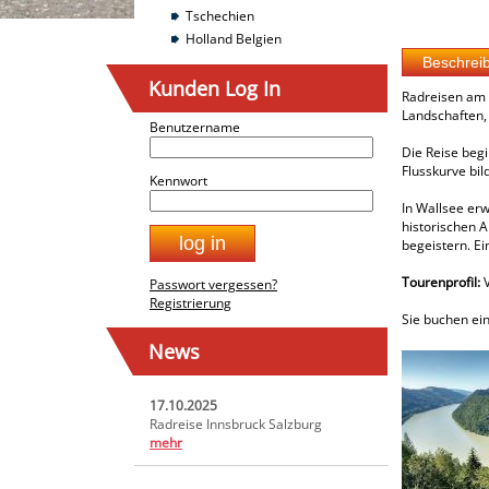
Tschechien
Holland Belgien
Kunden Log In
Radreisen am 
Landschaften,
Benutzername
Die Reise begi
Flusskurve bil
Kennwort
In Wallsee erw
historischen 
begeistern. Ei
Tourenprofil:
V
Passwort vergessen?
Registrierung
Sie buchen ein
News
17.10.2025
Radreise Innsbruck Salzburg
mehr