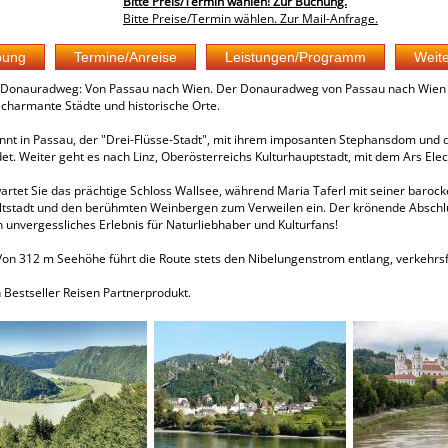
Bitte Preis/Termin wählen! Zur Buchung.
Bitte Preise/Termin wählen. Zur Mail-Anfrage.
Donauradweg: Von Passau nach Wien. Der Donauradweg von Passau nach Wien ge
 charmante Städte und historische Orte.
nnt in Passau, der "Drei-Flüsse-Stadt", mit ihrem imposanten Stephansdom und de
det. Weiter geht es nach Linz, Oberösterreichs Kulturhauptstadt, mit dem Ars Ele
artet Sie das prächtige Schloss Wallsee, während Maria Taferl mit seiner barock
Altstadt und den berühmten Weinbergen zum Verweilen ein. Der krönende Abschl
n unvergessliches Erlebnis für Naturliebhaber und Kulturfans!
on 312 m Seehöhe führt die Route stets den Nibelungenstrom entlang, verkehrsfre
 Bestseller Reisen Partnerprodukt.