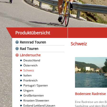
Produktübersicht
Rennrad Touren
Schweiz
Rad Touren
Ländersuche
Deutschland
Österreich
Schweiz
Italien
Frankreich
Portugal / Spanien
Ungarn
Bodensee Radreise 
Großbritannien
Kroatien Slowenien
Eine Radreise um den Bo
Estland Lettland Litauen
Seebühne und dem Blick 