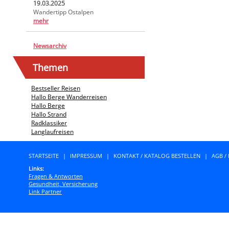
19.03.2025
Wandertipp Ostalpen
mehr
Newsarchiv
Themen
Bestseller Reisen
Hallo Berge Wanderreisen
Hallo Berge
Hallo Strand
Radklassiker
Langlaufreisen
STARTSEITE
|
IMPRESSUM
|
KONTAKT / KATALOG BESTELLEN
|
AGB /
Links:
Fragen & Antworten
Gesundheit, Versicherung
Link Partner